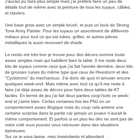
J'aurais pu faire plus simple mais j'ai préféré faire un peu de
détails tout de même avec la peinture de tous les tuyaux, câbles,
et claviers.
Une base grise avec un simple brush, et puis un lavis de Strong
Tone Army Painter. Pour les tuyaux un assortiment de différents
métaux pour tout ce qui est tubes, grilles, et autres pièces
métalliques la aussi recouvert de shade.
Le rendu est très bon je trouve pour des décors somme toute
assez simples mais qui habillent bien la table. Il me reste deux
kits de tuyaux comme ceux que j'ai fait l'année dernière, deux kits
de grosses ruines du même type que ceux de Hivestorm et des
"Cyclotrons" du mechanicus. J'ai donc de quoi m'amuser encore
quelques week-end. Mais même avec tout ce qu'il me reste à
faire j'ai déjà assez de décors pour faire deux tables de KT
faciles. En terme de jeu j'ai fait deux parties coop'/solo ce week-
end et j'aime bien. Certes certaines fois les PNJ on un
comportement assez illogique mais du coup cela amène une
certaine surprise dans la partie car jamais un joueur n'aurait le
même comportement. Et parfois si en plus les dés ne sont pas de
votre coté vous pouvez vous retrouver dans des situations
épineuses.
Sur ce je vous laisse, mes Impénitents m'attendent ...