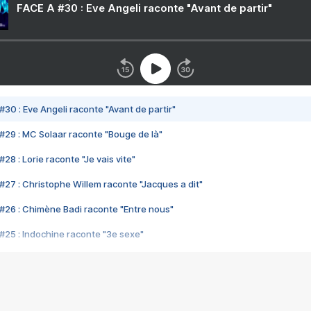
FACE A #30 : Eve Angeli raconte "Avant de partir"
#30 : Eve Angeli raconte "Avant de partir"
#29 : MC Solaar raconte "Bouge de là"
28 : Lorie raconte "Je vais vite"
#27 : Christophe Willem raconte "Jacques a dit"
#26 : Chimène Badi raconte "Entre nous"
#25 : Indochine raconte "3e sexe"
#24 : Zaho raconte "C'est chelou"
#23 : Patrick Bruel raconte "Au café des délices"
#22 : Kyo raconte "Le chemin"