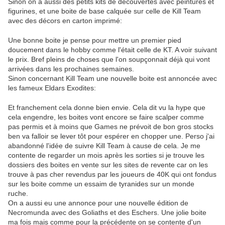
Sinon on a aussi des petits kits de découvertes avec peintures et
figurines, et une boite de base calquée sur celle de Kill Team
avec des décors en carton imprimé:
Une bonne boite je pense pour mettre un premier pied
doucement dans le hobby comme l'était celle de KT. A voir suivant
le prix. Bref pleins de choses que l'on soupçonnait déjà qui vont
arrivées dans les prochaines semaines.
Sinon concernant Kill Team une nouvelle boite est annoncée avec
les fameux Eldars Exodites:
Et franchement cela donne bien envie. Cela dit vu la hype que
cela engendre, les boites vont encore se faire scalper comme
pas permis et à moins que Games ne prévoit de bon gros stocks
ben va falloir se lever tôt pour espérer en chopper une. Perso j'ai
abandonné l'idée de suivre Kill Team à cause de cela. Je me
contente de regarder un mois après les sorties si je trouve les
dossiers des boites en vente sur les sites de revente car on les
trouve à pas cher revendus par les joueurs de 40K qui ont fondus
sur les boite comme un essaim de tyranides sur un monde
ruche.
On a aussi eu une annonce pour une nouvelle édition de
Necromunda avec des Goliaths et des Eschers. Une jolie boite
ma fois mais comme pour la précédente on se contente d'un