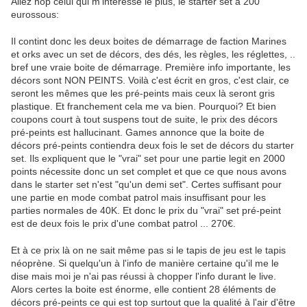
Allez hop celui qui m'intéresse le plus, le starter set à 200
eurossous:
Il contint donc les deux boites de démarrage de faction Marines
et orks avec un set de décors, des dés, les règles, les réglettes, ..
bref une vraie boite de démarrage. Première info importante, les
décors sont NON PEINTS. Voilà c'est écrit en gros, c'est clair, ce
seront les mêmes que les pré-peints mais ceux là seront gris
plastique. Et franchement cela me va bien. Pourquoi? Et bien
coupons court à tout suspens tout de suite, le prix des décors
pré-peints est hallucinant. Games annonce que la boite de
décors pré-peints contiendra deux fois le set de décors du starter
set. Ils expliquent que le "vrai" set pour une partie legit en 2000
points nécessite donc un set complet et que ce que nous avons
dans le starter set n'est "qu'un demi set". Certes suffisant pour
une partie en mode combat patrol mais insuffisant pour les
parties normales de 40K. Et donc le prix du "vrai" set pré-peint
est de deux fois le prix d'une combat patrol ... 270€.
Et à ce prix là on ne sait même pas si le tapis de jeu est le tapis
néoprène. Si quelqu'un à l'info de manière certaine qu'il me le
dise mais moi je n'ai pas réussi à chopper l'info durant le live.
Alors certes la boite est énorme, elle contient 28 éléments de
décors pré-peints ce qui est top surtout que la qualité à l'air d'être