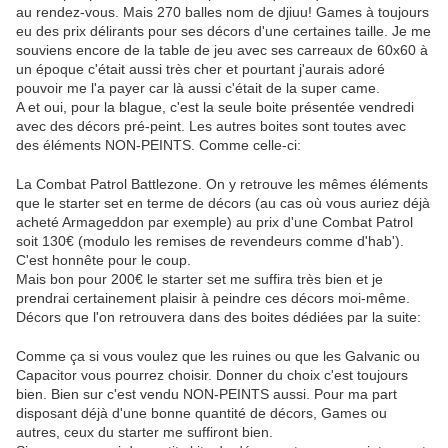
au rendez-vous. Mais 270 balles nom de djiuu! Games à toujours
eu des prix délirants pour ses décors d'une certaines taille. Je me
souviens encore de la table de jeu avec ses carreaux de 60x60 à
un époque c'était aussi très cher et pourtant j'aurais adoré
pouvoir me l'a payer car là aussi c'était de la super came.
A et oui, pour la blague, c'est la seule boite présentée vendredi
avec des décors pré-peint. Les autres boites sont toutes avec
des éléments NON-PEINTS. Comme celle-ci:
La Combat Patrol Battlezone. On y retrouve les mêmes éléments
que le starter set en terme de décors (au cas où vous auriez déjà
acheté Armageddon par exemple) au prix d'une Combat Patrol
soit 130€ (modulo les remises de revendeurs comme d'hab').
C'est honnête pour le coup.
Mais bon pour 200€ le starter set me suffira très bien et je
prendrai certainement plaisir à peindre ces décors moi-même.
Décors que l'on retrouvera dans des boites dédiées par la suite:
Comme ça si vous voulez que les ruines ou que les Galvanic ou
Capacitor vous pourrez choisir. Donner du choix c'est toujours
bien. Bien sur c'est vendu NON-PEINTS aussi. Pour ma part
disposant déjà d'une bonne quantité de décors, Games ou
autres, ceux du starter me suffiront bien.