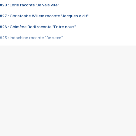
28 : Lorie raconte "Je vais vite"
#27 : Christophe Willem raconte "Jacques a dit"
#26 : Chimène Badi raconte "Entre nous"
#25 : Indochine raconte "3e sexe"
#24 : Zaho raconte "C'est chelou"
#23 : Patrick Bruel raconte "Au café des délices"
#22 : Kyo raconte "Le chemin"
#21 : Nolwenn Leroy raconte "Cassé"
#20 : Patrick Hernandez raconte "Born to be alive"
#19 : Lorie raconte "Près de moi"
#18 : Michael Jones raconte "A nos actes manqués" (avec Jean-Jacque
#17 : Khaled raconte "Aïcha"