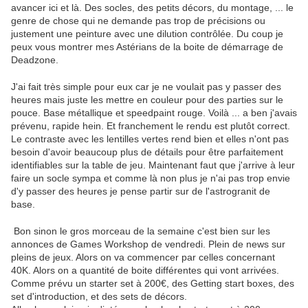
avancer ici et là. Des socles, des petits décors, du montage, ... le
genre de chose qui ne demande pas trop de précisions ou
justement une peinture avec une dilution contrôlée. Du coup je
peux vous montrer mes Astérians de la boite de démarrage de
Deadzone.
J'ai fait très simple pour eux car je ne voulait pas y passer des
heures mais juste les mettre en couleur pour des parties sur le
pouce. Base métallique et speedpaint rouge. Voilà ... a ben j'avais
prévenu, rapide hein. Et franchement le rendu est plutôt correct.
Le contraste avec les lentilles vertes rend bien et elles n'ont pas
besoin d'avoir beaucoup plus de détails pour être parfaitement
identifiables sur la table de jeu. Maintenant faut que j'arrive à leur
faire un socle sympa et comme là non plus je n'ai pas trop envie
d'y passer des heures je pense partir sur de l'astrogranit de
base.
Bon sinon le gros morceau de la semaine c'est bien sur les
annonces de Games Workshop de vendredi. Plein de news sur
pleins de jeux. Alors on va commencer par celles concernant
40K. Alors on a quantité de boite différentes qui vont arrivées.
Comme prévu un starter set à 200€, des Getting start boxes, des
set d'introduction, et des sets de décors.