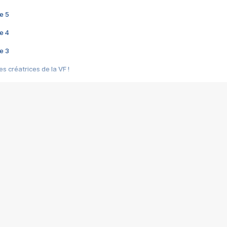
e 5
e 4
e 3
s créatrices de la VF !
e 2
e 1
e Mektoub My Love arrive enfin ! Rencontre avec Shaïn Boumedine et Sal
i : après Toni en famille
elle réalise le bouleversant Dites lui que je l'aime
ais ! Rencontre autour de Vie privée de Rebecca Zlotowski
 de Marguerite, Grave... Rencontre avec Ella Rumpf
 Les Rêveurs, un film intime sur la santé mentale