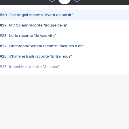
#30 : Eve Angeli raconte "Avant de partir"
#29 : MC Solaar raconte "Bouge de là"
28 : Lorie raconte "Je vais vite"
#27 : Christophe Willem raconte "Jacques a dit"
#26 : Chimène Badi raconte "Entre nous"
#25 : Indochine raconte "3e sexe"
#24 : Zaho raconte "C'est chelou"
#23 : Patrick Bruel raconte "Au café des délices"
#22 : Kyo raconte "Le chemin"
#21 : Nolwenn Leroy raconte "Cassé"
#20 : Patrick Hernandez raconte "Born to be alive"
#19 : Lorie raconte "Près de moi"