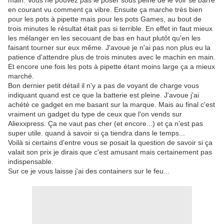
main. Vous ne pouvez pas le poser sous peine de le voir se barré
en courant vu comment ça vibre. Ensuite ça marche très bien
pour les pots à pipette mais pour les pots Games, au bout de
trois minutes le résultat était pas si terrible. En effet in faut mieux
les mélanger en les secouant de bas en haut plutôt qu'en les
faisant tourner sur eux même. J'avoue je n'ai pas non plus eu la
patience d'attendre plus de trois minutes avec le machin en main.
Et encore une fois les pots à pipette étant moins large ça a mieux
marché.
Bon dernier petit détail il n'y a pas de voyant de charge vous
indiquant quand est ce que la batterie est pleine. J'avoue j'ai
achété ce gadget en me basant sur la marque. Mais au final c'est
vraiment un gadget du type de ceux que l'on vends sur
Aliexxpress. Ça ne vaut pas cher (et encore...) et ça n'est pas
super utile. quand à savoir si ça tiendra dans le temps...
Voilà si certains d'entre vous se posait la question de savoir si ça
valait son prix je dirais que c'est amusant mais certainement pas
indispensable.
Sur ce je vous laisse j'ai des containers sur le feu...