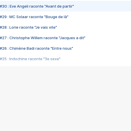
#30 : Eve Angeli raconte "Avant de partir"
#29 : MC Solaar raconte "Bouge de là"
28 : Lorie raconte "Je vais vite"
#27 : Christophe Willem raconte "Jacques a dit"
#26 : Chimène Badi raconte "Entre nous"
#25 : Indochine raconte "3e sexe"
#24 : Zaho raconte "C'est chelou"
#23 : Patrick Bruel raconte "Au café des délices"
#22 : Kyo raconte "Le chemin"
#21 : Nolwenn Leroy raconte "Cassé"
#20 : Patrick Hernandez raconte "Born to be alive"
#19 : Lorie raconte "Près de moi"