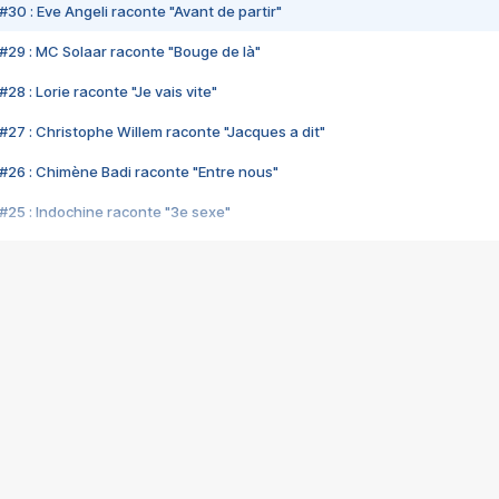
#30 : Eve Angeli raconte "Avant de partir"
#29 : MC Solaar raconte "Bouge de là"
28 : Lorie raconte "Je vais vite"
#27 : Christophe Willem raconte "Jacques a dit"
#26 : Chimène Badi raconte "Entre nous"
#25 : Indochine raconte "3e sexe"
#24 : Zaho raconte "C'est chelou"
#23 : Patrick Bruel raconte "Au café des délices"
#22 : Kyo raconte "Le chemin"
#21 : Nolwenn Leroy raconte "Cassé"
#20 : Patrick Hernandez raconte "Born to be alive"
#19 : Lorie raconte "Près de moi"
#18 : Michael Jones raconte "A nos actes manqués" (avec Jean-Jacque