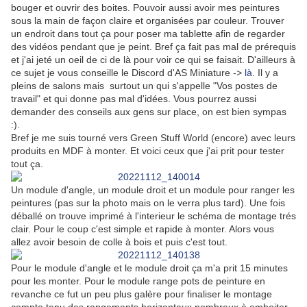
bouger et ouvrir des boites. Pouvoir aussi avoir mes peintures
sous la main de façon claire et organisées par couleur. Trouver
un endroit dans tout ça pour poser ma tablette afin de regarder
des vidéos pendant que je peint. Bref ça fait pas mal de prérequis
et j'ai jeté un oeil de ci de là pour voir ce qui se faisait. D'ailleurs à
ce sujet je vous conseille le Discord d'AS Miniature ->
là
. Il y a
pleins de salons mais surtout un qui s'appelle "Vos postes de
travail" et qui donne pas mal d'idées. Vous pourrez aussi
demander des conseils aux gens sur place, on est bien sympas
:).
Bref je me suis tourné vers Green Stuff World (encore) avec leurs
produits en MDF à monter. Et voici ceux que j'ai prit pour tester
tout ça.
Un module d'angle, un module droit et un module pour ranger les
peintures (pas sur la photo mais on le verra plus tard). Une fois
déballé on trouve imprimé à l'interieur le schéma de montage trés
clair. Pour le coup c'est simple et rapide à monter. Alors vous
allez avoir besoin de colle à bois et puis c'est tout.
Pour le module d'angle et le module droit ça m'a prit 15 minutes
pour les monter. Pour le module range pots de peinture en
revanche ce fut un peu plus galère pour finaliser le montage