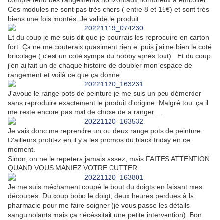
compte tenu des rangements horizontaux nombreux à emboiter.
Ces modules ne sont pas très chers ( entre 8 et 15€) et sont très
biens une fois montés. Je valide le produit.
Et du coup je me suis dit que je pourrais les reproduire en carton
fort. Ça ne me couterais quasiment rien et puis j'aime bien le coté
bricolage ( c'est un coté sympa du hobby après tout). Et du coup
j'en ai fait un de chaque histoire de doubler mon espace de
rangement et voilà ce que ça donne.
J'avoue le range pots de peinture je me suis un peu démerder
sans reproduire exactement le produit d'origine. Malgré tout ça il
me reste encore pas mal de chose de à ranger ...
Je vais donc me reprendre un ou deux range pots de peinture.
D'ailleurs profitez en il y a les promos du black friday en ce
moment.
Sinon, on ne le repetera jamais assez, mais FAITES ATTENTION
QUAND VOUS MANIEZ VOTRE CUTTER!
Je me suis méchament coupé le bout du doigts en faisant mes
découpes. Du coup bobo le doigt, deux heures perdues à la
pharmacie pour me faire soigner (je vous passe les détails
sanguinolants mais ça nécéssitait une petite intervention). Bon