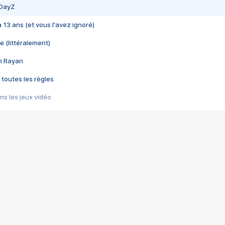
 DayZ
 a 13 ans (et vous l'avez ignoré)
e (littéralement)
im Rayan
 toutes les règles
s les jeux vidéo
us choquant de Rockstar ? - Le scandale BULLY
e plus moche de Steam
du RÊVE tourne au CAUCHEMAR
pendant 8 heures
it… à tort
umiliés par un jeu vidéo
ire - Final Fantasy 8