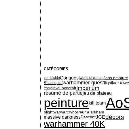
CATÉGORIES
Conquest
aos peinture
zombicide
world of warcraft
warhammer quest
ffg
silver towe
Shadespire
Imperium
Lovecraft
frostgrave
résumé de partie
jeu de plateau
Ao
peinture
kill team
horreur a arkham
blightwar
warcry
décors
JCE
massive darkness
Descent
warhammer 40K