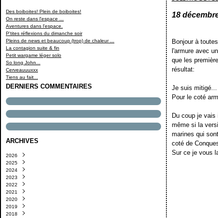
Des boiboites! Plein de boiboites!
18 décembre
On reste dans l'espace ...
Aventures dans l'espace.
P'tites réflexions du dimanche soir
Pleins de news et beaucoup (trop) de chaleur ...
Bonjour à toutes
La contagion suite & fin
l'armure avec un
Petit wargame léger solo
que les premières
So long John...
résultat:
Cerveauuuxxx
Tiens au fait...
DERNIERS COMMENTAIRES
Je suis mitigé...
Pour le coté arm
Du coup je vais 
même si la versi
marines qui sont
ARCHIVES
coté de Conques
Sur ce je vous la
2026
2025
Août
(1)
2024
Juillet
Décembre
(3)
(1)
2023
Juin
Novembre
Décembre
(4)
(2)
(6)
2022
Mai
Septembre
Novembre
Novembre
(3)
(4)
(2)
(1)
2021
Avril
Août
Octobre
Octobre
Décembre
(2)
(2)
(1)
(1)
(2)
2020
Mars
Juin
Août
Septembre
Novembre
Décembre
(1)
(1)
(1)
(3)
(1)
(1)
2019
Janvier
Mai
Juillet
Août
Octobre
Novembre
Octobre
(2)
(3)
(2)
(2)
(4)
(1)
(1)
2018
Avril
Juin
Juillet
Septembre
Octobre
Septembre
Décembre
(3)
(1)
(3)
(3)
(4)
(2)
(1)