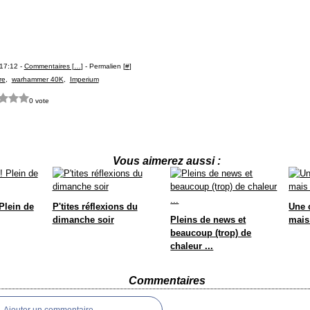
17:12 -
Commentaires [
…
]
- Permalien [
#
]
re
,
warhammer 40K
,
Imperium
0 vote
Vous aimerez aussi :
Plein de
P'tites réflexions du
Une 
dimanche soir
Pleins de news et
mais 
beaucoup (trop) de
chaleur ...
Commentaires