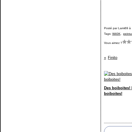
Posté par Lami69 à 
Tags:
W40K
,
peintu
Vous aimez ?
Finito
Des boiboites! 
boiboites!