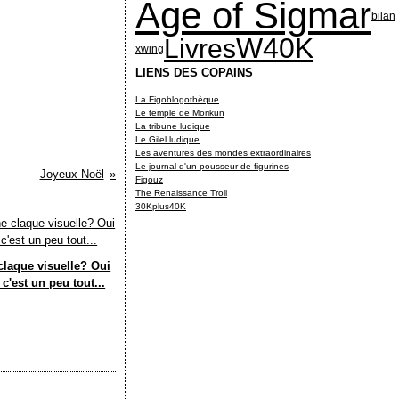
Age of Sigmar
bilan
W40K
Livres
xwing
LIENS DES COPAINS
La Figoblogothèque
Le temple de Morikun
La tribune ludique
Le Gilel ludique
Les aventures des mondes extraordinaires
Le journal d'un pousseur de figurines
Joyeux Noël
Figouz
The Renaissance Troll
30Kplus40K
claque visuelle? Oui
c'est un peu tout...