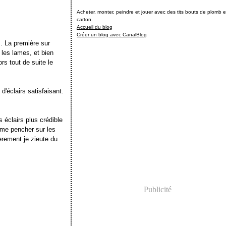
Acheter, monter, peindre et jouer avec des tits bouts de plomb e
carton.
Accueil du blog
Créer un blog avec CanalBlog
. La première sur
 les lames, et bien
ors tout de suite le
d'éclairs satisfaisant.
 éclairs plus crédible
 me pencher sur les
erement je zieute du
Publicité