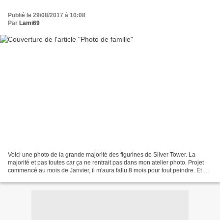
Publié le 29/08/2017 à 10:08
Par
Lami69
Voici une photo de la grande majorité des figurines de Silver Tower. La
majorité et pas toutes car ça ne rentrait pas dans mon atelier photo. Projet
commencé au mois de Janvier, il m'aura fallu 8 mois pour tout peindre. Et au
final il n'y a pas tant de...