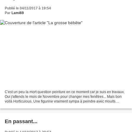
Publié le 04/11/2017 à 19:54
Par
Lami69
C'est un peu la mort question peinture en ce moment car je suis en travaux.
Oui j'attends le mois de Novembre pour changer mes fenêtres... Mais bon
voilà Horticulous. Une figurine vraiment sympa à peindre avec moults
détails: Voilà il me reste à finir...
En passant...