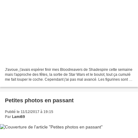
J'avoue, j'avais espérer finir mes Bloodreavers de Shadespire cette semaine
mais l'approche des fêtes, la sortie de Star Wars et le boulot, tout ça cumulé
me fait louper le coche. Cependant j'ai pas mal avancé. Les figurines sont de
la même veine que...
Petites photos en passant
Publié le 11/12/2017 à 19:15
Par
Lami69