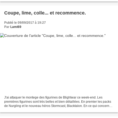
Coupe, lime, colle... et recommence.
Publié le 09/09/2017 à 19:27
Par
Lami69
J'ai attaquer le montege des figurines de Blightwar ce week-end. Les
premières figurines sont très belles et bien détaillées. En premier les packs
de Nurgling et le nouveau héros Stormcast, Blacktalon. En ce qui concerne
les grosses mouchesje vous conseille...