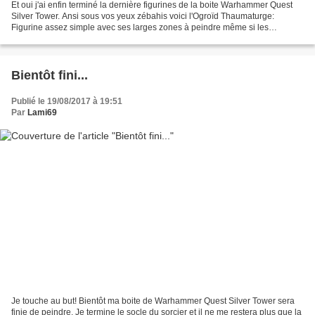
Et oui j'ai enfin terminé la dernière figurines de la boite Warhammer Quest
Silver Tower. Ansi sous vos yeux zébahis voici l'Ogroïd Thaumaturge:
Figurine assez simple avec ses larges zones à peindre même si les
zigouigouis blancs sont assez fins à réaliser....
Bientôt fini...
Publié le 19/08/2017 à 19:51
Par
Lami69
Je touche au but! Bientôt ma boite de Warhammer Quest Silver Tower sera
finie de peindre. Je termine le socle du sorcier et il ne me restera plus que la