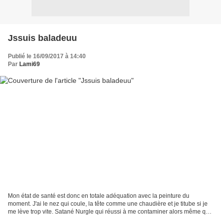
Jssuis baladeuu
Publié le 16/09/2017 à 14:40
Par
Lami69
Mon état de santé est donc en totale adéquation avec la peinture du
moment. J'ai le nez qui coule, la tête comme une chaudière et je titube si je
me lève trop vite. Satané Nurgle qui réussi à me contaminer alors même que
je débute la peinture de ses porte-pestes....