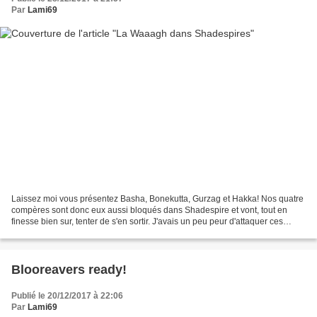
Par
Lami69
Laissez moi vous présentez Basha, Bonekutta, Gurzag et Hakka! Nos quatre
compères sont donc eux aussi bloqués dans Shadespire et vont, tout en
finesse bien sur, tenter de s'en sortir. J'avais un peu peur d'attaquer ces
figurines car le jaune n'est clairement...
Blooreavers ready!
Publié le 20/12/2017 à 22:06
Par
Lami69