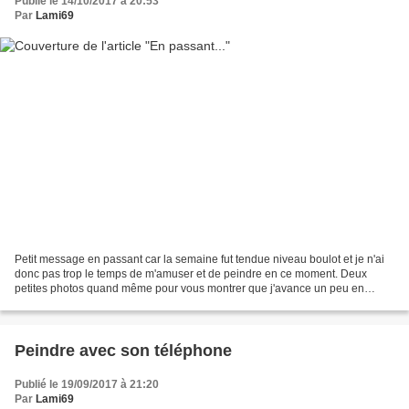
Publié le 14/10/2017 à 20:53
Par
Lami69
Petit message en passant car la semaine fut tendue niveau boulot et je n'ai
donc pas trop le temps de m'amuser et de peindre en ce moment. Deux
petites photos quand même pour vous montrer que j'avance un peu en
peinture. La semaine prochaie (et les suivantes...
Peindre avec son téléphone
Publié le 19/09/2017 à 21:20
Par
Lami69