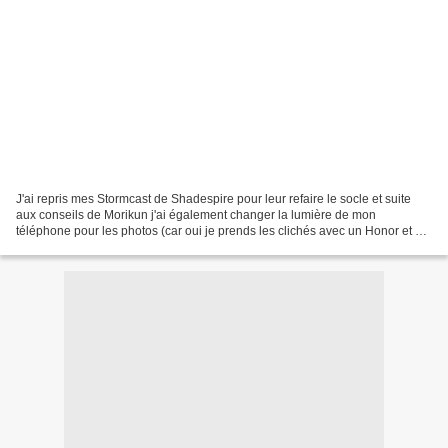
J'ai repris mes Stormcast de Shadespire pour leur refaire le socle et suite
aux conseils de Morikun j'ai également changer la lumière de mon
téléphone pour les photos (car oui je prends les clichés avec un Honor et du
coup pour les réglages c'est un peu...