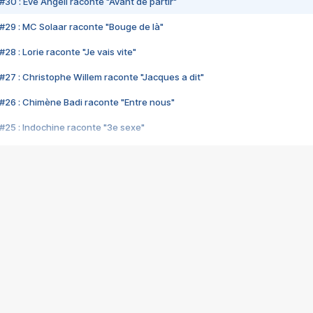
#30 : Eve Angeli raconte "Avant de partir"
#29 : MC Solaar raconte "Bouge de là"
28 : Lorie raconte "Je vais vite"
#27 : Christophe Willem raconte "Jacques a dit"
#26 : Chimène Badi raconte "Entre nous"
#25 : Indochine raconte "3e sexe"
#24 : Zaho raconte "C'est chelou"
#23 : Patrick Bruel raconte "Au café des délices"
#22 : Kyo raconte "Le chemin"
#21 : Nolwenn Leroy raconte "Cassé"
#20 : Patrick Hernandez raconte "Born to be alive"
#19 : Lorie raconte "Près de moi"
#18 : Michael Jones raconte "A nos actes manqués" (avec Jean-Jacque