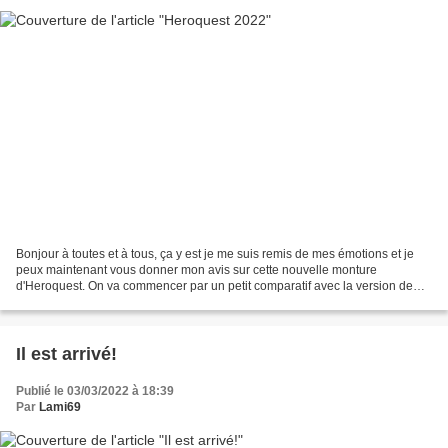
Bonjour à toutes et à tous, ça y est je me suis remis de mes émotions et je
peux maintenant vous donner mon avis sur cette nouvelle monture
d'Heroquest. On va commencer par un petit comparatif avec la version de
89. Bon en terme de format de boite on...
Il est arrivé!
Publié le 03/03/2022 à 18:39
Par
Lami69