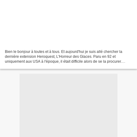
Bien le bonjour à toutes et à tous. Et aujourd'hui je suis allé chercher la
dernière extension Heroquest, L'Horreur des Glaces. Paru en 92 et
uniquement aux USA à l'époque, il était difficile alors de se la procurer.
Aujourd'hui grâce à la magie de la...