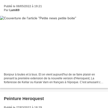
Publié le 08/05/2022 à 19:21
Par
Lami69
Bonjour à toutes et à tous. Et on vient aujourd'hui de se faire plaisir en
prenant la première extension de la nouvelle version d'Heroquest, La
forteresse de Kellar ou Karak Varn en français à l'époque. C'est amusant car
sur l'application numérique l'extension...
Peinture Heroquest
Publié le 27/03/2022 à 18:29