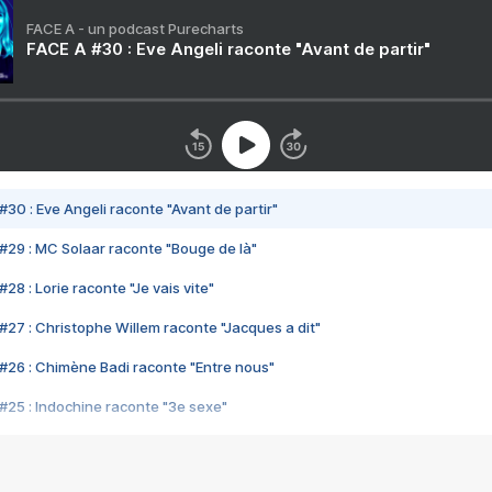
FACE A - un podcast Purecharts
FACE A #30 : Eve Angeli raconte "Avant de partir"
#30 : Eve Angeli raconte "Avant de partir"
#29 : MC Solaar raconte "Bouge de là"
28 : Lorie raconte "Je vais vite"
#27 : Christophe Willem raconte "Jacques a dit"
#26 : Chimène Badi raconte "Entre nous"
#25 : Indochine raconte "3e sexe"
#24 : Zaho raconte "C'est chelou"
#23 : Patrick Bruel raconte "Au café des délices"