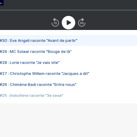
#30 : Eve Angeli raconte "Avant de partir"
#29 : MC Solaar raconte "Bouge de là"
28 : Lorie raconte "Je vais vite"
#27 : Christophe Willem raconte "Jacques a dit"
#26 : Chimène Badi raconte "Entre nous"
#25 : Indochine raconte "3e sexe"
#24 : Zaho raconte "C'est chelou"
#23 : Patrick Bruel raconte "Au café des délices"
#22 : Kyo raconte "Le chemin"