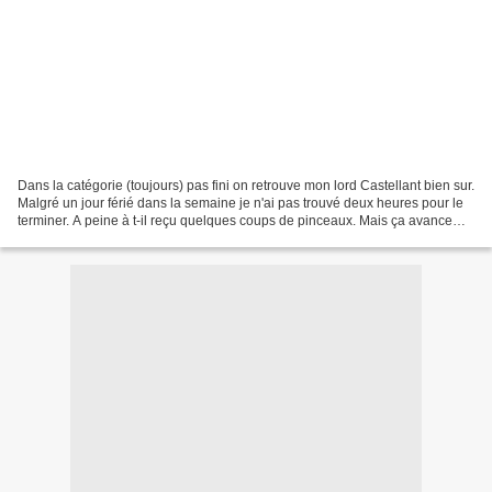
Dans la catégorie (toujours) pas fini on retrouve mon lord Castellant bien sur.
Malgré un jour férié dans la semaine je n'ai pas trouvé deux heures pour le
terminer. A peine à t-il reçu quelques coups de pinceaux. Mais ça avance
quand même, on est pas...